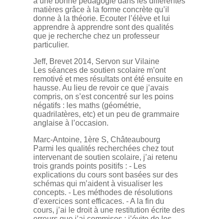
a une bonne pédagogie dans les différentes
matières grâce à la forme concrète qu’il
donne à la théorie. Ecouter l’élève et lui
apprendre à apprendre sont des qualités
que je recherche chez un professeur
particulier.
Jeff, Brevet 2014, Servon sur Vilaine
Les séances de soutien scolaire m’ont
remotivé et mes résultats ont été ensuite en
hausse. Au lieu de revoir ce que j’avais
compris, on s’est concentré sur les poins
négatifs : les maths (géométrie,
quadrilatères, etc) et un peu de grammaire
anglaise à l’occasion.
Marc-Antoine, 1ère S, Châteaubourg
Parmi les qualités recherchées chez tout
intervenant de soutien scolaire, j’ai retenu
trois grands points positifs : - Les
explications du cours sont basées sur des
schémas qui m’aident à visualiser les
concepts. - Les méthodes de résolutions
d’exercices sont efficaces. - A la fin du
cours, j’ai le droit à une restitution écrite des
erreurs que j’ai commises : j’évite de les